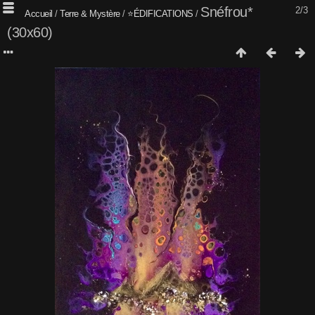
Snéfrou*
2/3
Accueil
/
Terre & Mystère
/
⭐️ÉDIFICATIONS
/
(30x60)