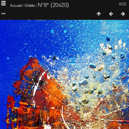
N°8* (20x20)
8/20
Accueil
/
Or'ielle
/