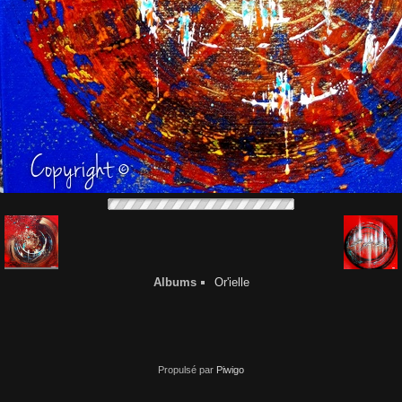
Albums
Or'ielle
Propulsé par
Piwigo